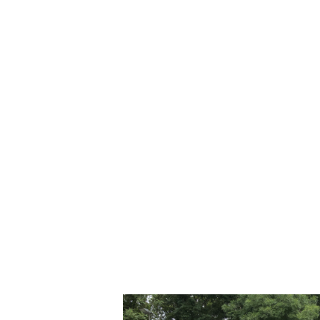
A
C
D