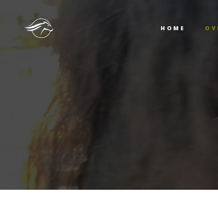
H
HOME
OV
O
A
C
D
H
O