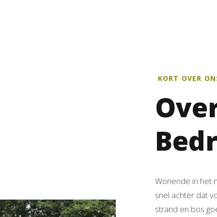
ANVRAGEN
ONTACT
IESELTOESLAG
KORT OVER ON
Over
Bedr
Wonende in het 
snel achter dat v
strand en bos g