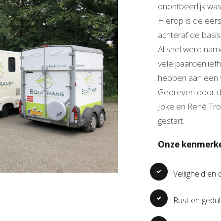
onontbeerlijk was
Hierop is de eer
achteraf de basi
Al snel werd namel
vele paardenlie
hebben aan een v
Gedreven door de
Joke en René Tro
gestart.
Onze kenmerk
Veiligheid en
Rust en gedu